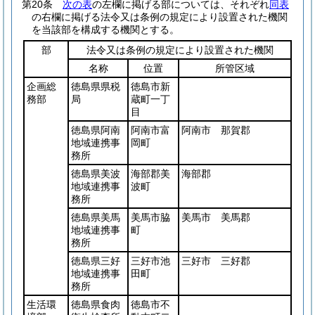
第20条
次の表
の左欄に掲げる部については、それぞれ
同表
の右欄に掲げる法令又は条例の規定により設置された機関
を当該部を構成する機関とする。
部
法令又は条例の規定により設置された機関
名称
位置
所管区域
企画総
徳島県県税
徳島市新
務部
局
蔵町一丁
目
徳島県阿南
阿南市富
阿南市 那賀郡
地域連携事
岡町
務所
徳島県美波
海部郡美
海部郡
地域連携事
波町
務所
徳島県美馬
美馬市脇
美馬市 美馬郡
地域連携事
町
務所
徳島県三好
三好市池
三好市 三好郡
地域連携事
田町
務所
生活環
徳島県食肉
徳島市不