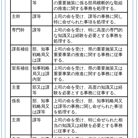
等
の重要施策に係る部局横断的な取組
の推進に関する事務を処理する。
主幹
課等
上司の命を受け、課等の事務に関し
特に命ぜられた事項を処理する。
専門幹
課等
上司の命を受け、特に高度の専門的
な知識又は経験を必要とする事務を
処理する。
課長補佐
部、知事
上司の命を受け、県の重要施策又は
戦略局又
重要事業の推進に関する事務に従事
は課
する。
室長補佐
知事戦略
上司の命を受け、県の重要施策又は
局又は課
重要事業の推進に関する事務に従事
内室
する。
主査
部又は課
上司の命を受け、高度の知識又は経
等
験を必要とする事務に従事する。
係長
部、知事
上司の命を受け、部、知事戦略局又
戦略局又
は課等の事務に関し命ぜられた事項
は課等
を処理する。
主席
課等
上司の命を受け、特に命ぜられた相
当の知識又は経験を必要とする事務
に従事する。