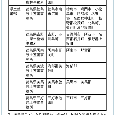
農林事務所
田町
県土整
徳島県徳島
徳島市南
徳島市 鳴門市 小松
備部
県土整備事
末広町
島市 勝浦郡 名東
務所
郡 名西郡神山町 板
野郡松茂町、北島町、
藍住町及び板野町
徳島県吉野
吉野川市
吉野川市 阿波市 名
川県土整備
川島町
西郡石井町 板野郡上
事務所
板町
徳島県阿南
阿南市富
阿南市 那賀郡
県土整備事
岡町
務所
徳島県美波
海部郡美
海部郡
県土整備事
波町
務所
徳島県美馬
美馬市脇
美馬市 美馬郡
県土整備事
町
務所
徳島県三好
三好市池
三好市 三好郡
県土整備事
田町
務所
2
徳島県こども女性相談センターは、困難な問題を抱える女