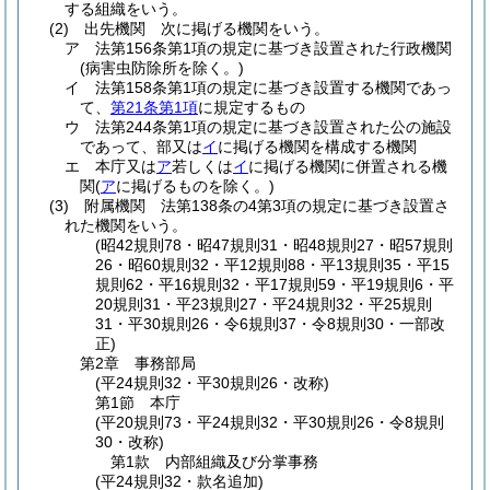
する組織をいう。
(2)
出先機関 次に掲げる機関をいう。
ア
法第156条第1項の規定に基づき設置された行政機関
(病害虫防除所を除く。)
イ
法第158条第1項の規定に基づき設置する機関であっ
て、
第21条第1項
に規定するもの
ウ
法第244条第1項の規定に基づき設置された公の施設
であって、部又は
イ
に掲げる機関を構成する機関
エ
本庁又は
ア
若しくは
イ
に掲げる機関に併置される機
関
(
ア
に掲げるものを除く。)
(3)
附属機関 法第138条の4第3項の規定に基づき設置さ
れた機関をいう。
(昭42規則78・昭47規則31・昭48規則27・昭57規則
26・昭60規則32・平12規則88・平13規則35・平15
規則62・平16規則32・平17規則59・平19規則6・平
20規則31・平23規則27・平24規則32・平25規則
31・平30規則26・令6規則37・令8規則30・一部改
正)
第2章
事務部局
(平24規則32・平30規則26・改称)
第1節
本庁
(平20規則73・平24規則32・平30規則26・令8規則
30・改称)
第1款
内部組織及び分掌事務
(平24規則32・款名追加)