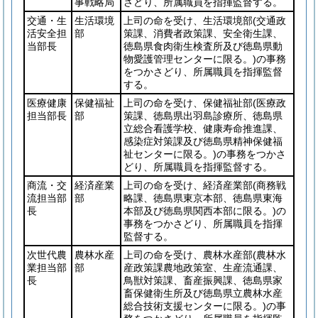
事戦略局
さどり、所属職員を指揮監督する。
交通・生
生活環境
上司の命を受け、生活環境部
(交通政
活安全担
部
策課、消費者政策課、安全衛生課、
当部長
徳島県食肉衛生検査所及び徳島県動
物愛護管理センターに限る。)
の事務
をつかさどり、所属職員を指揮監督
する。
医療健康
保健福祉
上司の命を受け、保健福祉部
(医療政
担当部長
部
策課、徳島県出羽島診療所、徳島県
立総合看護学校、健康寿命推進課、
感染症対策課及び徳島県精神保健福
祉センターに限る。)
の事務をつかさ
どり、所属職員を指揮監督する。
商流・交
経済産業
上司の命を受け、経済産業部
(商務戦
流担当部
部
略課、徳島県東京本部、徳島県東海
長
本部及び徳島県関西本部に限る。)
の
事務をつかさどり、所属職員を指揮
監督する。
次世代農
農林水産
上司の命を受け、農林水産部
(農林水
業担当部
部
産政策課農地政策室、生産流通課、
長
鳥獣対策課、畜産振興課、徳島県家
畜保健衛生所及び徳島県立農林水産
総合技術支援センターに限る。)
の事