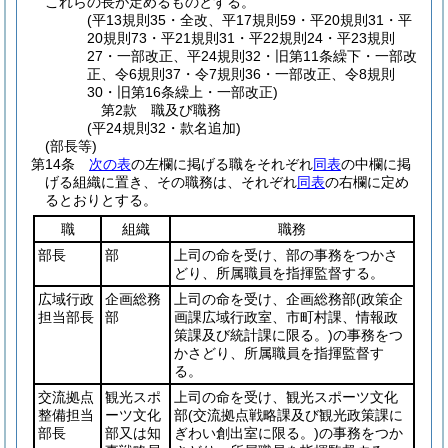
これらの長が定めるものとする。
(平13規則35・全改、平17規則59・平20規則31・平
20規則73・平21規則31・平22規則24・平23規則
27・一部改正、平24規則32・旧第11条繰下・一部改
正、令6規則37・令7規則36・一部改正、令8規則
30・旧第16条繰上・一部改正)
第2款
職及び職務
(平24規則32・款名追加)
(部長等)
第14条
次の表
の左欄に掲げる職をそれぞれ
同表
の中欄に掲
げる組織に置き、その職務は、それぞれ
同表
の右欄に定め
るとおりとする。
職
組織
職務
部長
部
上司の命を受け、部の事務をつかさ
どり、所属職員を指揮監督する。
広域行政
企画総務
上司の命を受け、企画総務部
(政策企
担当部長
部
画課広域行政室、市町村課、情報政
策課及び統計課に限る。)
の事務をつ
かさどり、所属職員を指揮監督す
る。
交流拠点
観光スポ
上司の命を受け、観光スポーツ文化
整備担当
ーツ文化
部
(交流拠点戦略課及び観光政策課に
部長
部又は知
ぎわい創出室に限る。)
の事務をつか