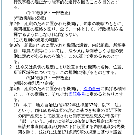
行政事務の適正かつ能率的な遂行を図ることを目的とす
る。
(平19規則6・一部改正)
(行政機能の発揮)
第2条
組織のために置かれた機関は、知事の統轄のもとに、
機関相互の連絡を図り、全て、一体として、行政機能を発
揮するようにしなければならない。
(この規則の規定の範囲)
第3条
組織のために置かれた機関の設置、内部組織、所掌事
務、職員の職等については、法令又は条例若しくは他の規
則に定めがあるものを除き、この規則で定めるものとす
る。
2
法令又は条例の規定により設置された機関の名称、位置、
所管区域等についても、この規則に掲げるものとする。
(昭49規則7・一部改正)
(機関の種別及び定義)
第4条
組織のために置かれる機関は、
次の各号
に掲げる機関
とし、その定義は、それぞれ
当該各号
に定めるとおりとす
る。
(1)
本庁 地方自治法
(昭和22年法律第67号。以下「法」
という。)
第158条第1項の規定に基づき知事の直近下位
の内部組織として設置された知事直轄組織及び部
(以下
「部」という。)
並びに法第158条第1項の規定に基づき
当該知事直轄組織及び部の下に設置する内部組織
(出先機
関を除く。)
並びに法第171条第5項の規定に基づき設置