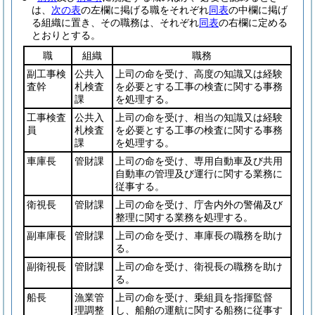
は、
次の表
の左欄に掲げる職をそれぞれ
同表
の中欄に掲げ
る組織に置き、その職務は、それぞれ
同表
の右欄に定める
とおりとする。
職
組織
職務
副工事検
公共入
上司の命を受け、高度の知識又は経験
査幹
札検査
を必要とする工事の検査に関する事務
課
を処理する。
工事検査
公共入
上司の命を受け、相当の知識又は経験
員
札検査
を必要とする工事の検査に関する事務
課
を処理する。
車庫長
管財課
上司の命を受け、専用自動車及び共用
自動車の管理及び運行に関する業務に
従事する。
衛視長
管財課
上司の命を受け、庁舎内外の警備及び
整理に関する業務を処理する。
副車庫長
管財課
上司の命を受け、車庫長の職務を助け
る。
副衛視長
管財課
上司の命を受け、衛視長の職務を助け
る。
船長
漁業管
上司の命を受け、乗組員を指揮監督
理調整
し、船舶の運航に関する船務に従事す