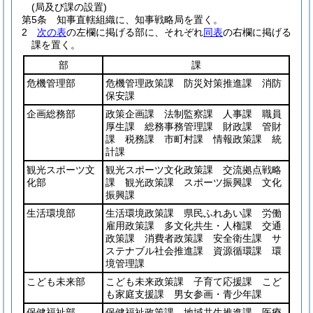
(局及び課の設置)
第5条
知事直轄組織に、知事戦略局を置く。
2
次の表
の左欄に掲げる部に、それぞれ
同表
の右欄に掲げる
課を置く。
部
課
危機管理部
危機管理政策課 防災対策推進課 消防
保安課
企画総務部
政策企画課 法制監察課 人事課 職員
厚生課 総務事務管理課 財政課 管財
課 税務課 市町村課 情報政策課 統
計課
観光スポーツ文
観光スポーツ文化政策課 交流拠点戦略
化部
課 観光政策課 スポーツ振興課 文化
振興課
生活環境部
生活環境政策課 県民ふれあい課 労働
雇用政策課 多文化共生・人権課 交通
政策課 消費者政策課 安全衛生課 サ
ステナブル社会推進課 資源循環課 環
境管理課
こども未来部
こども未来政策課 子育て応援課 こど
も家庭支援課 男女参画・青少年課
保健福祉部
保健福祉政策課 地域共生推進課 医療