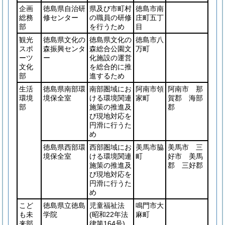
企画
徳島県自治研
県及び市町村
徳島市南
総務
修センター
の職員の研修
庄町五丁
部
を行うため
目
観光
徳島県文化の
徳島県文化の
徳島市八
スポ
森振興センタ
森総合公園文
万町
ーツ
ー
化施設の運営
文化
を総合的に推
部
進するため
生活
徳島県南部環
南部圏域にお
阿南市領
阿南市 那
環境
境保全室
ける環境関連
家町
賀郡 海部
部
施策の推進及
郡
び現地対応を
円滑に行うた
め
徳島県西部環
西部圏域にお
美馬市脇
美馬市 三
境保全室
ける環境関連
町
好市 美馬
施策の推進及
郡 三好郡
び現地対応を
円滑に行うた
め
こど
徳島県立徳島
児童福祉法
鳴門市大
も未
学院
(昭和22年法
麻町
来部
律第164号)