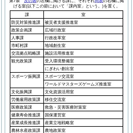
第7条
次の表
の左欄に掲げる課に、それぞれ
同表
の右欄に掲
げる室
(以下この節において「課内室」という。)
を置く。
課
室
防災対策推進課
被災者支援推進室
政策企画課
広域行政室
人事課
行政改革室
市町村課
地域創生室
交流拠点戦略課
施設活用推進室
観光政策課
受入環境整備室
にぎわい創出室
スポーツ振興課
スポーツ交流室
ワールドマスターズゲームズ推進室
文化振興課
文化資源活用室
労働雇用政策課
移住交流室
医療政策課
救急・災害医療対策室
健康寿命推進課
国保運営室
産業成長推進課
産業立地戦略室
農林水産政策課
農地政策室