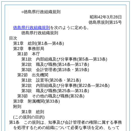
○徳島県行政組織規則
昭和42年3月28日
徳島県規則第15号
徳島県行政組織規則
を次のように定める。
徳島県行政組織規則
目次
第1章
総則
(第1条―第4条)
第2章
事務部局
第1節
本庁
第1款
内部組織及び分掌事務
(第5条―第13条)
第2款
職及び職務
(第14条―第17条)
第3款
会計管理者
(第18条・第19条)
第2節
出先機関
第1款
設置等
(第20条・第21条)
第2款
内部組織及び分掌事務
(第22条―第24条)
第3款
職及び職務
(第25条―第31条)
第3節
その他の職及び職務
(第32条)
第3章
附属機関
(第33条)
附則
第1章
総則
(この規則の目的)
第1条
この規則は、知事及び会計管理者の権限に属する事務
を処理するための組織について必要な事項を定め、もって