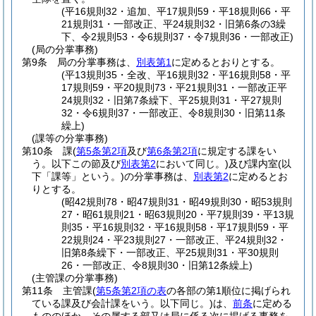
(平16規則32・追加、平17規則59・平18規則66・平
21規則31・一部改正、平24規則32・旧第6条の3繰
下、令2規則53・令6規則37・令7規則36・一部改正)
(局の分掌事務)
第9条
局の分掌事務は、
別表第1
に定めるとおりとする。
(平13規則35・全改、平16規則32・平16規則58・平
17規則59・平20規則73・平21規則31・一部改正平
24規則32・旧第7条繰下、平25規則31・平27規則
32・令6規則37・一部改正、令8規則30・旧第11条
繰上)
(課等の分掌事務)
第10条
課
(
第5条第2項
及び
第6条第2項
に規定する課をい
う。以下この節及び
別表第2
において同じ。)
及び課内室
(以
下「課等」という。)
の分掌事務は、
別表第2
に定めるとお
りとする。
(昭42規則78・昭47規則31・昭49規則30・昭53規則
27・昭61規則21・昭63規則20・平7規則39・平13規
則35・平16規則32・平16規則58・平17規則59・平
22規則24・平23規則27・一部改正、平24規則32・
旧第8条繰下・一部改正、平25規則31・平30規則
26・一部改正、令8規則30・旧第12条繰上)
(主管課の分掌事務)
第11条
主管課
(
第5条第2項の表
の各部の第1順位に掲げられ
ている課及び会計課をいう。以下同じ。)
は、
前条
に定める