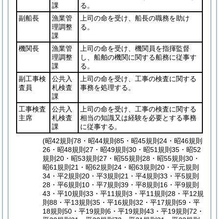
課
る。
副船長
漁業管
上司の命を受け、船長の職務を助け
理調整
る。
課
機関長
漁業管
上司の命を受け、機関員を指揮監督
理調整
し、船舶の機関に関する船務に従事す
課
る。
副工事検
公共入
上司の命を受け、工事の検査に関する
査員
札検査
事務を処理する。
課
工事検査
公共入
上司の命を受け、工事の検査に関する
主席
札検査
相当の知識又は経験を必要とする事務
課
に従事する。
(昭42規則78・昭44規則85・昭45規則24・昭46規則
26・昭48規則27・昭49規則30・昭51規則35・昭52
規則20・昭53規則27・昭55規則28・昭55規則30・
昭61規則21・昭62規則24・昭63規則20・平元規則
34・平2規則20・平3規則21・平4規則33・平5規則
28・平6規則10・平7規則39・平8規則16・平9規則
43・平10規則33・平11規則3・平11規則28・平12規
則88・平13規則35・平16規則32・平17規則59・平
18規則50・平19規則6・平19規則43・平19規則72・