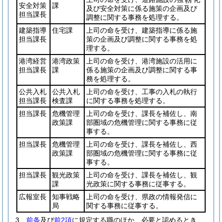
靱
安全対策
課
及び安全対策に係る施策の企画及び
担当課長
調整に関する事務を処理する。
建築指導
住宅課
上司の命を受け、建築指導に係る施
担当課長
策の企画及び調整に関する事務を処
理する。
港湾経営
港湾政策
上司の命を受け、港湾施設の活用に
担当課長
課
係る施策の企画及び調整に関する事
務を処理する。
公共入札
公共入札
上司の命を受け、工事の入札の執行
担当課長
検査課
に関する事務を処理する。
担当課長
危機管理
上司の命を受け、課長を補佐し、南
政策課
部圏域の危機管理に関する事務に従
事する。
担当課長
危機管理
上司の命を受け、課長を補佐し、西
政策課
部圏域の危機管理に関する事務に従
事する。
担当課長
観光政策
上司の命を受け、課長を補佐し、観
課
光政策に関する事務に従事する。
広報室長
知事戦略
上司の命を受け、県政の情報発信に
局
関する事務に従事する。
3
前条
及び
前2項
に規定する職のほか、必要と認めるとき