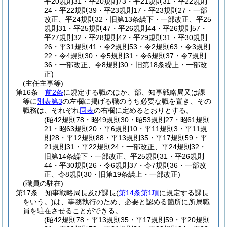
平20規則31・平20規則73・平21規則31・平22規則
24・平22規則39・平23規則17・平23規則27・一部
改正、平24規則32・旧第13条繰下・一部改正、平25
規則31・平25規則47・平26規則44・平26規則57・
平27規則32・平28規則42・平29規則31・平30規則
26・平31規則41・令2規則53・令2規則63・令3規則
22・令4規則30・令5規則31・令6規則37・令7規則
36・一部改正、令8規則30・旧第18条繰上・一部改
正)
(主任主事等)
第16条
前2条
に規定する職のほか、部、知事戦略局又は課
等に
別表第3
の左欄に掲げる職のうち必要な職を置き、その
職務は、それぞれ
同表
の右欄に定めるとおりとする。
(昭42規則78・昭49規則30・昭53規則27・昭61規則
21・昭63規則20・平6規則10・平11規則3・平11規
則28・平12規則88・平13規則35・平17規則59・平
21規則31・平22規則24・一部改正、平24規則32・
旧第14条繰下・一部改正、平25規則31・平26規則
44・平30規則26・令6規則37・令7規則36・一部改
正、令8規則30・旧第19条繰上・一部改正)
(職員の駐在)
第17条
知事戦略局長及び課長
(
第14条第1項
に規定する課長
をいう。)
は、事務執行のため、必要と認める箇所に所属職
員を駐在させることができる。
(昭42規則78・平13規則35・平17規則59・平20規則