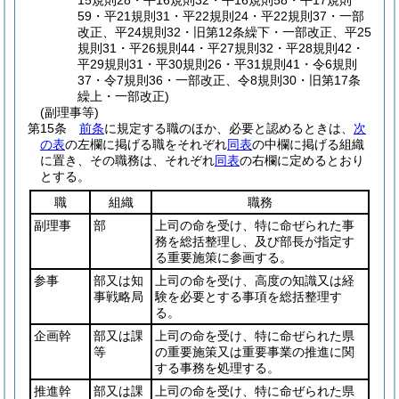
15規則28・平16規則32・平16規則58・平17規則
59・平21規則31・平22規則24・平22規則37・一部
改正、平24規則32・旧第12条繰下・一部改正、平25
規則31・平26規則44・平27規則32・平28規則42・
平29規則31・平30規則26・平31規則41・令6規則
37・令7規則36・一部改正、令8規則30・旧第17条
繰上・一部改正)
(副理事等)
第15条
前条
に規定する職のほか、必要と認めるときは、
次
の表
の左欄に掲げる職をそれぞれ
同表
の中欄に掲げる組織
に置き、その職務は、それぞれ
同表
の右欄に定めるとおり
とする。
職
組織
職務
副理事
部
上司の命を受け、特に命ぜられた事
務を総括整理し、及び部長が指定す
る重要施策に参画する。
参事
部又は知
上司の命を受け、高度の知識又は経
事戦略局
験を必要とする事項を総括整理す
る。
企画幹
部又は課
上司の命を受け、特に命ぜられた県
等
の重要施策又は重要事業の推進に関
する事務を処理する。
推進幹
部又は課
上司の命を受け、特に命ぜられた県