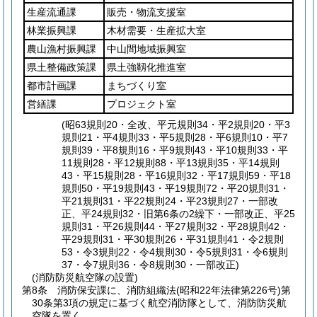
生産流通課
販売・物流支援室
林業振興課
木材需要・生産拡大室
農山漁村振興課
中山間地域振興室
県土整備政策課
県土強靱化推進室
都市計画課
まちづくり室
営繕課
プロジェクト室
(昭63規則20・全改、平元規則34・平2規則20・平3
規則21・平4規則33・平5規則28・平6規則10・平7
規則39・平8規則16・平9規則43・平10規則33・平
11規則28・平12規則88・平13規則35・平14規則
43・平15規則28・平16規則32・平17規則59・平18
規則50・平19規則43・平19規則72・平20規則31・
平21規則31・平22規則24・平23規則27・一部改
正、平24規則32・旧第6条の2繰下・一部改正、平25
規則31・平26規則44・平27規則32・平28規則42・
平29規則31・平30規則26・平31規則41・令2規則
53・令3規則22・令4規則30・令5規則31・令6規則
37・令7規則36・令8規則30・一部改正)
(消防防災航空隊の設置)
第8条
消防保安課に、消防組織法
(昭和22年法律第226号)
第
30条第3項の規定に基づく航空消防隊として、消防防災航
空隊を置く。