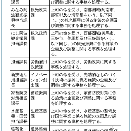
課長
び調整に関する事務を処理する。
みなみ阿
観光政策
上司の命を受け、南部圏域
(阿南市、
波観光振
課
那賀郡及び海部郡をいう。以下同
興担当課
じ。)
の観光振興に係る施策の企画及
長
び調整に関する事務を処理する。
にし阿波
観光政策
上司の命を受け、西部圏域
(美馬市、
観光振興
課
三好市、美馬郡及び三好郡をいう。
担当課長
以下同じ。)
の観光振興に係る施策の
企画及び調整に関する事務を処理す
る。
担当課長
労働雇用
上司の命を受け、労働政策に関する
政策課
事務を処理する。
新技術活
イノベー
上司の命を受け、先端的なものづく
用担当課
ション創
り技術の振興に係る施策の企画及び
長
出課
調整に関する事務を処理する。
家畜防疫
畜産振興
上司の命を受け、家畜防疫対策に係
対策担当
課
る施策の企画及び調整に関する事務
課長
を処理する。
水産基
生産基盤
上司の命を受け、水産基盤の整備及
盤・国営
課
び国営事業に係る施策の企画及び調
担当課長
整に関する事務を処理する。
じん
強靱化・
道路整備
上司の命を受け、道路施設の強
化