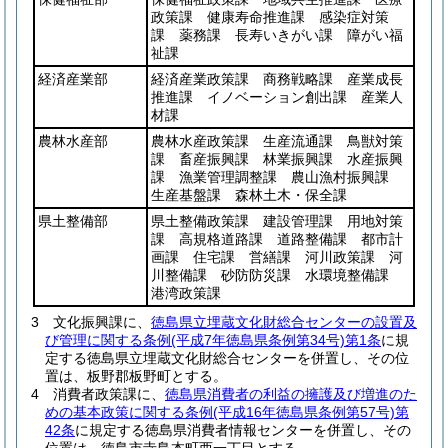
政策課 健康寿命推進課 感染症対策
課 薬務課 長寿いきがい課 障がい福
祉課
経済産業部
経済産業政策課 商務戦略課 産業成長
推進課 イノベーション創出課 産業人
材課
農林水産部
農林水産政策課 生産流通課 鳥獣対策
課 畜産振興課 林業振興課 水産振興
課 漁業管理調整課 農山漁村振興課
生産基盤課 森林土木・保全課
県土整備部
県土整備政策課 建設管理課 用地対策
課 高規格道路課 道路整備課 都市計
画課 住宅課 営繕課 河川政策課 河
川整備課 砂防防災課 水環境整備課
港湾政策課
3
文化振興課に、
徳島県立埋蔵文化財総合センターの設置及
び管理に関する条例
(平成7年徳島県条例第34号)
第1条
に規
定する徳島県立埋蔵文化財総合センターを併置し、その位
置は、板野郡板野町とする。
4
消費者政策課に、
徳島県消費者の利益の擁護及び増進のた
めの基本政策に関する条例
(平成16年徳島県条例第57号)
第
42条
に規定する徳島県消費者情報センターを併置し、その