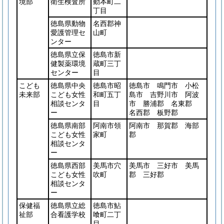
境部
衛生検査所
動本町二
丁目
徳島県動物
名西郡神
愛護管理セ
山町
ンター
徳島県立保
徳島市新
健製薬環境
蔵町三丁
センター
目
こども
徳島県中央
徳島市昭
徳島市 鳴門市 小松
未来部
こども女性
和町五丁
島市 吉野川市 阿波
相談センタ
目
市 勝浦郡 名東郡
ー
名西郡 板野郡
徳島県南部
阿南市領
阿南市 那賀郡 海部
こども女性
家町
郡
相談センタ
ー
徳島県西部
美馬市穴
美馬市 三好市 美馬
こども女性
吹町
郡 三好郡
相談センタ
ー
保健福
徳島県立総
徳島市鮎
祉部
合看護学校
喰町二丁
目