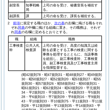
副室長
知事戦略
上司の命を受け、秘書室長を補佐す
局
る。
副課長
課
上司の命を受け、課長を補佐する。
2
前項
に規定する職のほか、
次の表
の左欄に掲げる職をそれ
ぞれ
同表
の中欄に掲げる組織に置き、その職務は、それぞ
れ
同表
の右欄に定めるとおりとする。
職
組織
職務
工事検査
公共入札
上司の命を受け、高度の知識又は経
幹
検査課
験を必要とする工事の検査に関する
事務を処理するとともに、当該事務
を総括し、副工事検査幹、工事検査
員、副工事検査員及び工事検査主席
を指揮監督する。
(昭42規則78・昭47規則31・昭48規則27・昭49規則
30・昭50規則27・昭52規則20・昭53規則27・昭55
規則30・昭57規則26・昭58規則42・昭60規則31・
昭61規則21・昭62規則24・昭63規則20・平元規則
34・平2規則20・平3規則21・平4規則33・平5規則
28・平6規則10・平7規則39・平8規則16・平9規則
43・平10規則33・平10規則75・平11規則3・平11規
則28・平12規則88・平13規則35・平14規則43・平