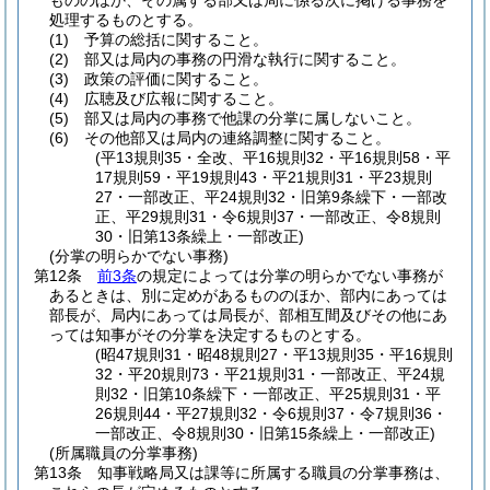
もののほか、その属する部又は局に係る次に掲げる事務を
処理するものとする。
(1)
予算の総括に関すること。
(2)
部又は局内の事務の円滑な執行に関すること。
(3)
政策の評価に関すること。
(4)
広聴及び広報に関すること。
(5)
部又は局内の事務で他課の分掌に属しないこと。
(6)
その他部又は局内の連絡調整に関すること。
(平13規則35・全改、平16規則32・平16規則58・平
17規則59・平19規則43・平21規則31・平23規則
27・一部改正、平24規則32・旧第9条繰下・一部改
正、平29規則31・令6規則37・一部改正、令8規則
30・旧第13条繰上・一部改正)
(分掌の明らかでない事務)
第12条
前3条
の規定によっては分掌の明らかでない事務が
あるときは、別に定めがあるもののほか、部内にあっては
部長が、局内にあっては局長が、部相互間及びその他にあ
っては知事がその分掌を決定するものとする。
(昭47規則31・昭48規則27・平13規則35・平16規則
32・平20規則73・平21規則31・一部改正、平24規
則32・旧第10条繰下・一部改正、平25規則31・平
26規則44・平27規則32・令6規則37・令7規則36・
一部改正、令8規則30・旧第15条繰上・一部改正)
(所属職員の分掌事務)
第13条
知事戦略局又は課等に所属する職員の分掌事務は、