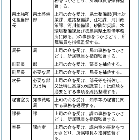
務をつかさどり、所属職員を指揮監
督する。
県土強靭
県土整備
上司の命を受け、県土整備部
(用地対
化担当部
部
策課、道路整備課、住宅課、河川政
長
策課、河川整備課、砂防防災課、水
環境整備課及び徳島県県土整備事務
所に限る。)
の事務をつかさどり、所
属職員を指揮監督する。
局長
局
上司の命を受け、局の事務をつかさ
どり、所属職員を指揮監督する。
副部長
部
上司の命を受け、部長を補佐する。
副局長
必要な局
上司の命を受け、局長を補佐する。
次長
必要な部
上司の命を受け、部長等を補佐し、
又は局
又は特に高度の知識若しくは経験を
必要とする事項を総括整理する。
秘書室長
知事戦略
上司の命を受け、知事等の秘書に関
局
する事務を処理する。
課長
課
上司の命を受け、課の事務をつかさ
どり、所属職員を指揮監督する。
室長
課内室
上司の命を受け、課内室の事務をつ
かさどり、所属職員を指揮監督す
る。