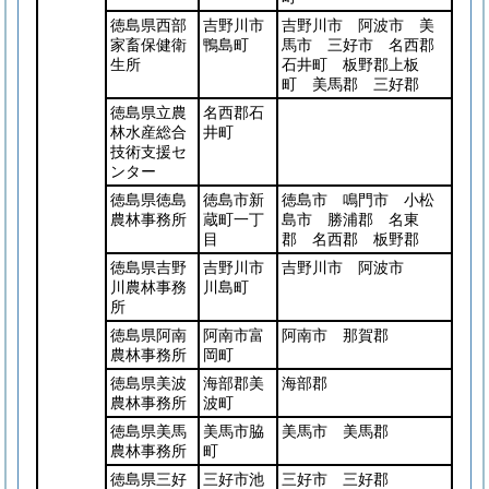
徳島県西部
吉野川市
吉野川市 阿波市 美
家畜保健衛
鴨島町
馬市 三好市 名西郡
生所
石井町 板野郡上板
町 美馬郡 三好郡
徳島県立農
名西郡石
林水産総合
井町
技術支援セ
ンター
徳島県徳島
徳島市新
徳島市 鳴門市 小松
農林事務所
蔵町一丁
島市 勝浦郡 名東
目
郡 名西郡 板野郡
徳島県吉野
吉野川市
吉野川市 阿波市
川農林事務
川島町
所
徳島県阿南
阿南市富
阿南市 那賀郡
農林事務所
岡町
徳島県美波
海部郡美
海部郡
農林事務所
波町
徳島県美馬
美馬市脇
美馬市 美馬郡
農林事務所
町
徳島県三好
三好市池
三好市 三好郡