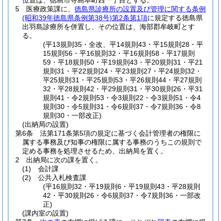
位置は、徳島市寺島本町西一丁目とする。
5
医療政策課に、
徳島県診療所の設置及び管理に関する条例
(昭和39年徳島県条例第38号)
第2条第1項
に規定する徳島県
出羽島診療所を併置し、その位置は、海部郡牟岐町とす
る。
(平13規則35・全改、平14規則43・平15規則28・平
15規則56・平16規則32・平16規則58・平17規則
59・平18規則50・平19規則43・平20規則31・平21
規則31・平22規則24・平23規則27・平24規則32・
平25規則31・平25規則53・平26規則44・平27規則
32・平28規則42・平29規則31・平30規則26・平31
規則41・令2規則53・令3規則22・令3規則51・令4
規則30・令5規則31・令6規則37・令7規則36・令8
規則30・一部改正)
(出納局の設置)
第6条
法第171条第5項の規定に基づく会計管理者の権限に
属する事務及び知事の権限に属する事務のうちこの規則で
定める事務を処理させるため、出納局を置く。
2
出納局に次の課を置く。
(1)
会計課
(2)
公共入札検査課
(平16規則32・平19規則6・平19規則43・平28規則
42・平30規則26・令6規則37・令7規則36・一部改
正)
(課内室の設置)