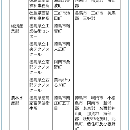
徳島県南部
海部郡美
阿南市 那賀郡 海部
福祉事務所
波町
郡
徳島県西部
三好市池
美馬市 三好市 美馬
福祉事務所
田町
郡 三好郡
経済産
徳島県立工
徳島市雑
業部
業技術セン
賀町
ター
徳島県立中
徳島市南
央テクノス
末広町
クール
徳島県立南
阿南市桑
部テクノス
野町
クール
徳島県立西
美馬郡つ
部テクノス
るぎ町
クール
農林水
徳島県徳島
徳島市南
徳島市 鳴門市 小松
産部
家畜保健衛
庄町五丁
島市 阿南市 勝浦
生所
目
郡 名東郡 名西郡神
山町 那賀郡 海部
郡 板野郡松茂町、北
島町、藍住町及び板野
町