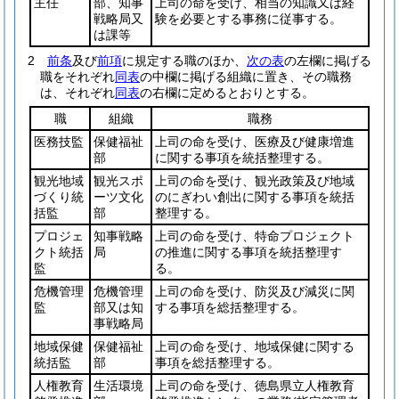
主任
部、知事
上司の命を受け、相当の知識又は経
戦略局又
験を必要とする事務に従事する。
は課等
2
前条
及び
前項
に規定する職のほか、
次の表
の左欄に掲げる
職をそれぞれ
同表
の中欄に掲げる組織に置き、その職務
は、それぞれ
同表
の右欄に定めるとおりとする。
職
組織
職務
医務技監
保健福祉
上司の命を受け、医療及び健康増進
部
に関する事項を統括整理する。
観光地域
観光スポ
上司の命を受け、観光政策及び地域
づくり統
ーツ文化
のにぎわい創出に関する事項を統括
括監
部
整理する。
プロジェ
知事戦略
上司の命を受け、特命プロジェクト
クト統括
局
の推進に関する事項を統括整理す
監
る。
危機管理
危機管理
上司の命を受け、防災及び減災に関
監
部又は知
する事項を総括整理する。
事戦略局
地域保健
保健福祉
上司の命を受け、地域保健に関する
統括監
部
事項を総括整理する。
人権教育
生活環境
上司の命を受け、徳島県立人権教育