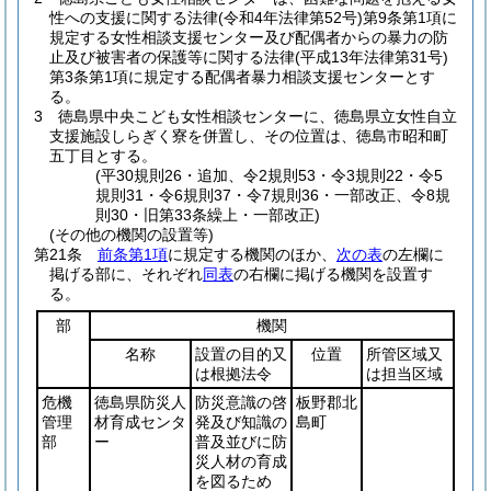
性への支援に関する法律
(令和4年法律第52号)
第9条第1項に
規定する女性相談支援センター及び配偶者からの暴力の防
止及び被害者の保護等に関する法律
(平成13年法律第31号)
第3条第1項に規定する配偶者暴力相談支援センターとす
る。
3
徳島県中央こども女性相談センターに、徳島県立女性自立
支援施設しらぎく寮を併置し、その位置は、徳島市昭和町
五丁目とする。
(平30規則26・追加、令2規則53・令3規則22・令5
規則31・令6規則37・令7規則36・一部改正、令8規
則30・旧第33条繰上・一部改正)
(その他の機関の設置等)
第21条
前条第1項
に規定する機関のほか、
次の表
の左欄に
掲げる部に、それぞれ
同表
の右欄に掲げる機関を設置す
る。
部
機関
名称
設置の目的又
位置
所管区域又
は根拠法令
は担当区域
危機
徳島県防災人
防災意識の啓
板野郡北
管理
材育成センタ
発及び知識の
島町
部
ー
普及並びに防
災人材の育成
を図るため