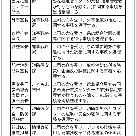
啓発推進
部
啓発推進センターの業務
(指定管理者
センター
が行うものを除く。)
に関する事項を
所長
総括整理する。
外事室長
知事戦略
上司の命を受け、外事施策の推進に
局
関する事務を処理する。
政策推進
知事戦略
上司の命を受け、県の総合計画の推
室長
局
進に関する特命事項を処理する。
調整室長
知事戦略
上司の命を受け、県の重要施策の推
局
進に向けた調整に関する事務を処理
する。
航空消防
消防保安
上司の命を受け、航空消防に係る施
防災室長
課
策の企画及び調整に関する事務を処
理する。
男女共同
こども未
上司の命を受け、徳島県立男女共同
参画総合
来部
参画総合支援センターの業務
(指定管
支援セン
理者が行うものを除く。)
に関する事
ター所長
項を総括整理する。
航空安
消防保安
上司の命を受け、消防防災ヘリコプ
全・防災
課
ターの運航の安全の確保に関する事
調整幹
務を処理する。
行政DX
情報政策
上司の命を受け、デジタル技術を活
推進担当
課
用した業務改革に係る施策の企画及