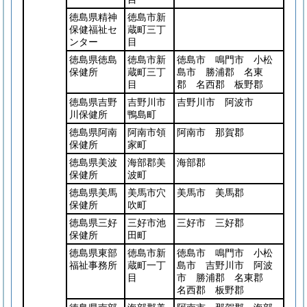
徳島県精神
徳島市新
保健福祉セ
蔵町三丁
ンター
目
徳島県徳島
徳島市新
徳島市 鳴門市 小松
保健所
蔵町三丁
島市 勝浦郡 名東
目
郡 名西郡 板野郡
徳島県吉野
吉野川市
吉野川市 阿波市
川保健所
鴨島町
徳島県阿南
阿南市領
阿南市 那賀郡
保健所
家町
徳島県美波
海部郡美
海部郡
保健所
波町
徳島県美馬
美馬市穴
美馬市 美馬郡
保健所
吹町
徳島県三好
三好市池
三好市 三好郡
保健所
田町
徳島県東部
徳島市新
徳島市 鳴門市 小松
福祉事務所
蔵町一丁
島市 吉野川市 阿波
目
市 勝浦郡 名東郡
名西郡 板野郡