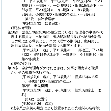
31・平20規則73・平21規則31・平22規則24・平23
規則27・一部改正、平24規則32・旧第15条繰下・一
部改正、平29規則31・令6規則37・令7規則36・一
部改正、令8規則30・旧第20条繰上・一部改正)
第3款
会計管理者
(平24規則32・款名追加)
(事務の代理)
第18条
法第170条第3項の規定により会計管理者の事務を代
理する職員は、出納局長、出納局副局長及び出納局会計課
長の職にある職員とし、その代理する順序は、出納局長、
出納局副局長、出納局会計課長の順序とする。
(平19規則6・追加、平19規則43・一部改正、平24規
則32・旧第15条の2繰下・一部改正、令8規則30・旧
第22条繰上)
(職務の代行)
第19条
会計管理者が欠けたときは、知事が指定する職員
が、その職務を代行する。
(平19規則6・追加、平24規則32・旧第15条の3繰
下、令8規則30・旧第23条繰上)
第2節
出先機関
(平30規則26・追加、令8規則30・旧第3節繰上・改
称)
第1款
設置等
(平30規則26・追加)
(法令又は条例の規定により設置された出先機関の名称等)